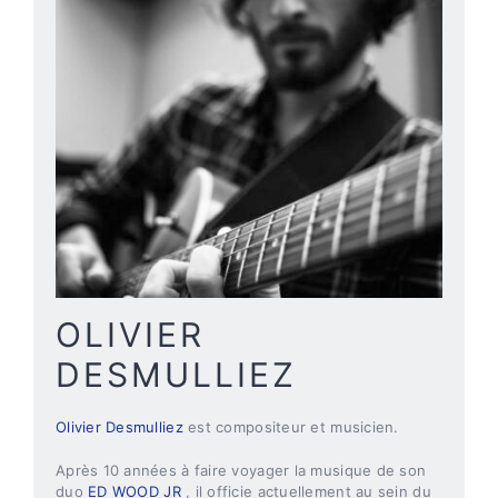
OLIVIER
DESMULLIEZ
Olivier Desmulliez
est compositeur et musicien.
Après 10 années à faire voyager la musique de son
duo
ED WOOD JR
.
, il officie actuellement au sein du