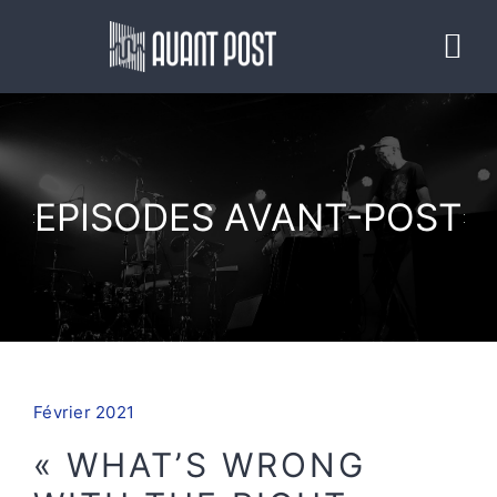
Passer
au
Tog
contenu
Nav
ACCUEIL
LE PROJET
EPISODES AVANT-POST
ACTUALITÉS
EPISODES AVANT-POST
Février 2021
AVANT-POST STUDIO
« WHAT’S WRONG
PARTENAIRES