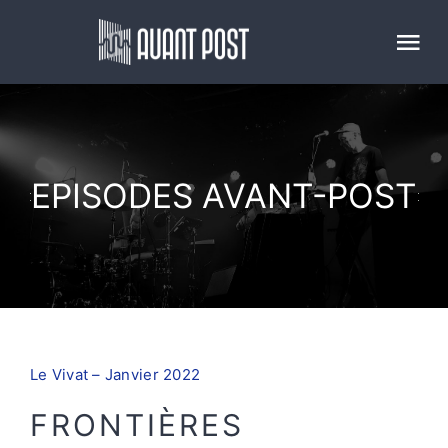
Passer
au
Tog
contenu
Nav
ACCUEIL
LE PROJET
EPISODES AVANT-POST
ACTUALITÉS
EPISODES AVANT-POST
Le Vivat – Janvier 2022
AVANT-POST STUDIO
FRONTIÈRES
PARTENAIRES